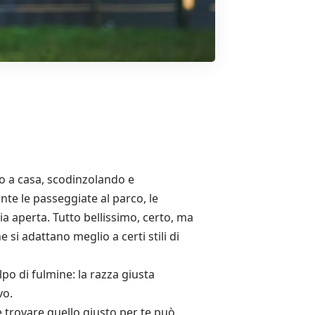
ro a casa, scodinzolando e
te le passeggiate al parco, le
ia aperta. Tutto bellissimo, certo, ma
 si adattano meglio a certi stili di
lpo di fulmine: la razza giusta
vo.
e trovare quello giusto per te può