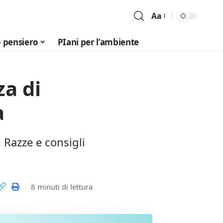
Aa
Font
Resizer
 pensiero
PIani per l’ambiente
za di
a
 Razze e consigli
8 minuti di lettura