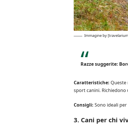
Immagine by [travelariu
Razze suggerite:
Bor
Caratteristiche:
Queste r
sport canini. Richiedono u
Consigli:
Sono ideali per 
3. Cani per chi v