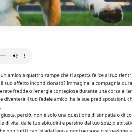
un amico a quattro zampe che ti aspetta felice al tuo rient
 il suo affetto incondizionato? Immagina la compagnia duran
serate fredde o l’energia contagiosa durante una corsa all’ar
 diventerà il tuo fedele amico, ha le sue predisposizioni, che
.
 giusta, perciò, non è solo una questione di simpatia o di co
e di vita, dalle tue abitudini e persino dal tuo spazio abitati
e non tutti i cani si adattano a ogni persona o situazione, 