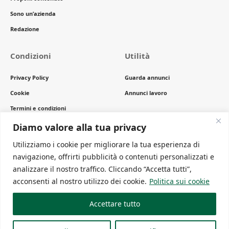
Sono un’azienda
Redazione
Condizioni
Utilità
Privacy Policy
Guarda annunci
Cookie
Annunci lavoro
Termini e condizioni
Copyright
Diamo valore alla tua privacy
Utilizziamo i cookie per migliorare la tua esperienza di
navigazione, offrirti pubblicità o contenuti personalizzati e
Newsletter
analizzare il nostro traffico. Cliccando “Accetta tutti”,
Ricevi gli ultimi articoli comodamente sulla tua mail
acconsenti al nostro utilizzo dei cookie.
Politica sui cookie
Accettare tutto
Copyright 2024 Green to meet® è un progetto in BETA TEST . Periodico
online edito da Eutenea P.IVA 02736310356 . Direttore editoriale