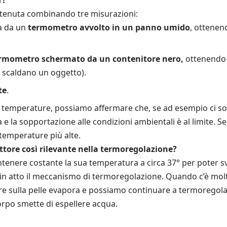
tenuta combinando tre misurazioni:
a da un
termometro avvolto in un panno umido
, ottenen
rmometro schermato da un contenitore nero,
ottenendo l
e scaldano un oggetto).
te
.
temperature, possiamo affermare che, se ad esempio ci son
 la sopportazione alle condizioni ambientali è al limite. Se i
temperature più alte.
attore così rilevante nella termoregolazione?
enere costante la sua temperatura a circa 37° per poter sv
 in atto il meccanismo di termoregolazione. Quando c’è molt
ore sulla pelle evapora e possiamo continuare a termoregolar
orpo smette di espellere acqua.