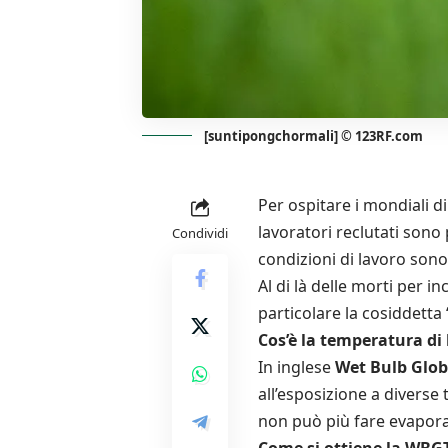
[suntipongchormali] © 123RF.com
Per ospitare i mondiali di
lavoratori reclutati sono
Condividi
condizioni di lavoro son
Al di là delle morti per in
particolare la cosiddetta
Cos’è la temperatura d
In inglese
Wet Bulb Glob
all’esposizione a diverse 
non può più fare evapora
Come si ottiene la WBG