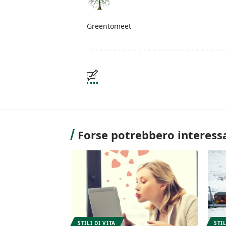
Greentomeet
Forse potrebbero interessa
STILI DI VITA
STIL