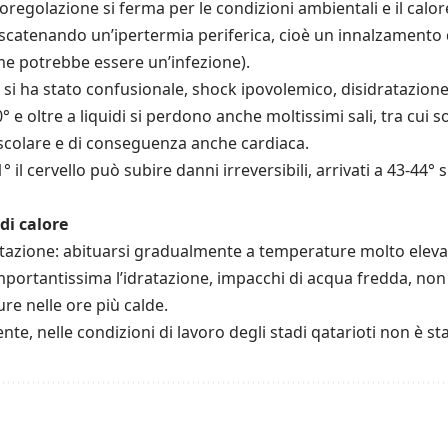
regolazione si ferma per le condizioni ambientali e il calo
, scatenando un’ipertermia periferica, cioè un innalzamento
me potrebbe essere un’infezione).
e si ha stato confusionale, shock ipovolemico, disidratazio
° e oltre a liquidi si perdono anche moltissimi sali, tra cui 
scolare e di conseguenza anche cardiaca.
il cervello può subire danni irreversibili, arrivati a 43-44° 
di calore
tazione: abituarsi gradualmente a temperature molto elevat
Importantissima l’idratazione, impacchi di acqua fredda, non 
re nelle ore più calde.
nte, nelle condizioni di lavoro degli stadi qatarioti non è s