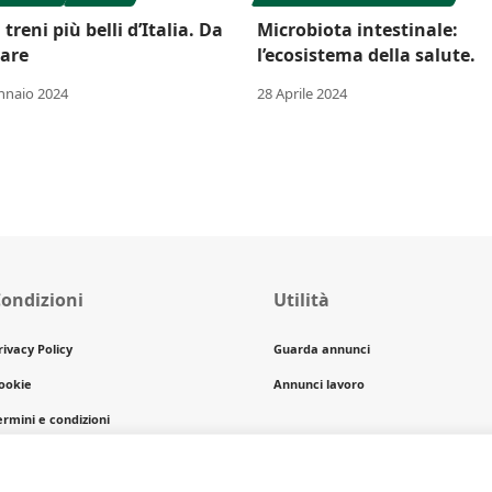
 treni più belli d’Italia. Da
Microbiota intestinale:
are
l’ecosistema della salute.
nnaio 2024
28 Aprile 2024
ondizioni
Utilità
rivacy Policy
Guarda annunci
ookie
Annunci lavoro
ermini e condizioni
opyright