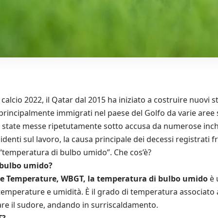
 calcio 2022, il Qatar dal 2015 ha iniziato a costruire nuovi st
 principalmente immigrati nel paese del Golfo da varie aree 
o state messe ripetutamente sotto accusa da numerose inchi
cidenti sul lavoro, la causa principale dei decessi registrati f
 “temperatura di bulbo umido”. Che cos’è?
i bulbo umido?
e Temperature, WBGT, la temperatura di bulbo umido
è 
temperature e umidità. È il grado di temperatura associato al
re il sudore, andando in surriscaldamento.
T?