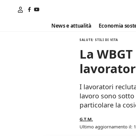
News e attualità
Economia soste
SALUTE
STILI DI VITA
La WBGT u
lavorator
I lavoratori reclu
lavoro sono sotto 
particolare la co
G.T.M.
Ultimo aggiornamento il: