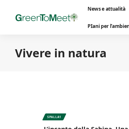
News e attualità
PIani per l’ambie
Vivere in natura
SPALLA1
L’incanto della Sabina. Un