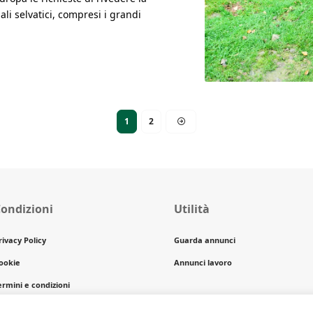
ali selvatici, compresi i grandi
1
2
ondizioni
Utilità
rivacy Policy
Guarda annunci
ookie
Annunci lavoro
ermini e condizioni
opyright