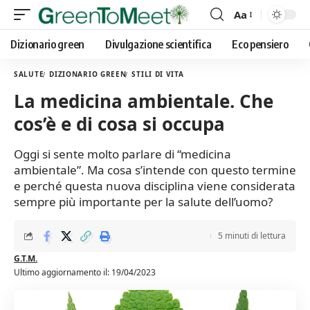
Aa
Font
Resizer
Dizionario green
Divulgazione scientifica
Eco pensiero
SALUTE
DIZIONARIO GREEN
STILI DI VITA
La medicina ambientale. Che
cos’è e di cosa si occupa
Oggi si sente molto parlare di “medicina
ambientale”. Ma cosa s’intende con questo termine
e perché questa nuova disciplina viene considerata
sempre più importante per la salute dell’uomo?
5 minuti di lettura
G.T.M.
Ultimo aggiornamento il: 19/04/2023