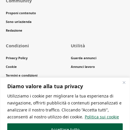
Community
Proponi contenuto
Sono un’azienda
Redazione
Condizioni
Utilità
Privacy Policy
Guarda annunci
Cookie
Annunci lavoro
Termini e condizioni
Copyright
Diamo valore alla tua privacy
Utilizziamo i cookie per migliorare la tua esperienza di
navigazione, offrirti pubblicità o contenuti personalizzati e
Newsletter
analizzare il nostro traffico. Cliccando “Accetta tutti”,
Ricevi gli ultimi articoli comodamente sulla tua mail
acconsenti al nostro utilizzo dei cookie.
Politica sui cookie
Accettare tutto