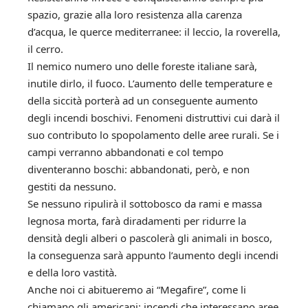
spazio, grazie alla loro resistenza alla carenza
d’acqua, le querce mediterranee: il leccio, la roverella,
il cerro.
Il nemico numero uno delle foreste italiane sarà,
inutile dirlo, il fuoco. L’aumento delle temperature e
della siccità porterà ad un conseguente aumento
degli incendi boschivi. Fenomeni distruttivi cui darà il
suo contributo lo spopolamento delle aree rurali. Se i
campi verranno abbandonati e col tempo
diventeranno boschi: abbandonati, però, e non
gestiti da nessuno.
Se nessuno ripulirà il sottobosco da rami e massa
legnosa morta, farà diradamenti per ridurre la
densità degli alberi o pascolerà gli animali in bosco,
la conseguenza sarà appunto l’aumento degli incendi
e della loro vastità.
Anche noi ci abitueremo ai “Megafire”, come li
chiamano gli americani: incendi che interessano aree