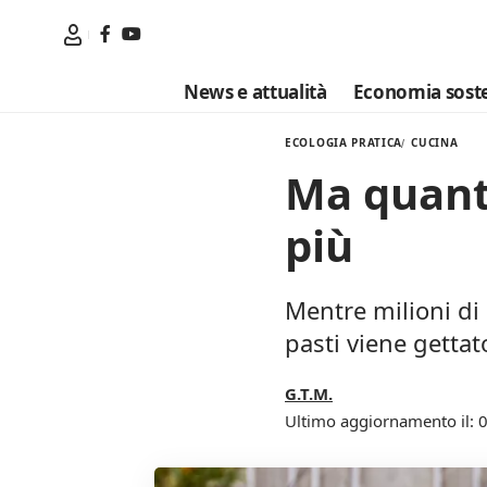
News e attualità
Economia soste
ECOLOGIA PRATICA
CUCINA
Ma quant
più
Mentre milioni di 
pasti viene getta
G.T.M.
Ultimo aggiornamento il: