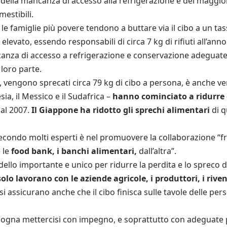
 della mancanza di accesso alla refrigerazione e del maggio
estibili.
le famiglie più povere tendono a buttare via il cibo a un ta
elevato, essendo responsabili di circa 7 kg di rifiuti all’an
canza di accesso a refrigerazione e conservazione adeguate 
 loro parte.
 vengono sprecati circa 79 kg di cibo a persona, è anche ve
esia, il Messico e il Sudafrica –
hanno cominciato a ridurre 
al 2007.
Il Giappone ha ridotto gli sprechi alimentari
di q
condo molti esperti è nel promuovere la collaborazione “fra 
 le
food bank, i banchi alimentari,
dall’altra”.
ello importante e unico per ridurre la perdita e lo spreco d
lo lavorano con le aziende agricole, i produttori, i rivend
i assicurano anche che il cibo finisca sulle tavole delle per
isogna mettercisi con impegno, e soprattutto con adeguate p