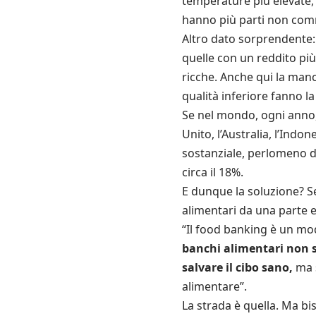
temperature più elevate,
hanno più parti non comm
Altro dato sorprendente: 
quelle con un reddito più 
ricche. Anche qui la man
qualità inferiore fanno la
Se nel mondo, ogni anno,
Unito, l’Australia, l’Indon
sostanziale, perlomeno d
circa il 18%.
E dunque la soluzione? Se
alimentari da una parte e
“Il food banking è un mod
banchi alimentari non so
salvare il cibo sano,
ma s
alimentare”.
La strada è quella. Ma b