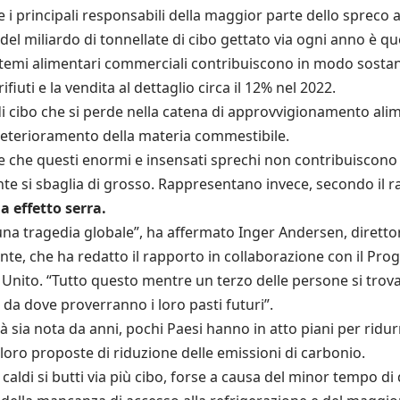
ie i principali responsabili della maggior parte dello spreco
 del miliardo di tonnellate di cibo gettato via ogni anno è qu
temi alimentari commerciali contribuiscono in modo sostanzi
fiuti e la vendita al dettaglio circa il 12% nel 2022.
i cibo che si perde nella catena di approvvigionamento alimen
deterioramento della materia commestibile.
che questi enormi e insensati sprechi non contribuiscono all
te si sbaglia di grosso. Rappresentano invece, secondo il
a effetto serra.
una tragedia globale”, ha affermato Inger Andersen, dirett
nte, che ha redatto il rapporto in collaborazione con il Progr
Unito. “Tutto questo mentre un terzo delle persone si trova
da dove proverranno i loro pasti futuri”.
tà sia nota da anni, pochi Paesi hanno in atto piani per ridur
 loro proposte di riduzione delle emissioni di carbonio.
caldi si butti via più cibo, forse a causa del minor tempo di