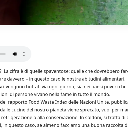
La cifra è di quelle spaventose: quelle che dovrebbero farci
e davvero – in questo caso le nostre abitudini alimentari.
sti
vengono buttati via ogni giorno, sia nei paesi poveri che i
ioni di persone vivano nella fame in tutto il mondo.
o del rapporto Food Waste Index delle Nazioni Unite, pubbli
dalle cucine del nostro pianeta viene sprecato, vuoi per ma
efrigerazione o alla conservazione. In soldoni, si tratta di ci
nici, in questo caso, se almeno facciamo una buona raccolta di