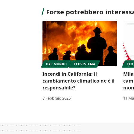
Forse potrebbero interessa
DAL MONDO
ECOSISTEMA
ECO
Incendi in California: il
Mila
cambiamento climatico ne è il
camp
responsabile?
moni
8 Febbraio 2025
11 Ma