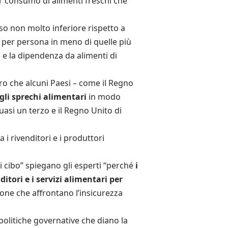
r consumo di alimenti freschi che
sso non molto inferiore rispetto a
no per persona in meno di quelle più
e la dipendenza da alimenti di
ro che alcuni Paesi – come il Regno
gli sprechi alimentari
in modo
uasi un terzo e il Regno Unito di
i rivenditori e i produttori
i cibo” spiegano gli esperti “perché
i
itori e i servizi alimentari per
sone che affrontano l’insicurezza
olitiche governative che diano la