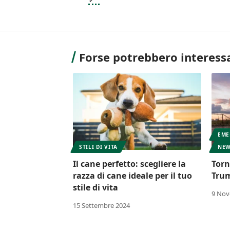
Forse potrebbero interessa
EME
STILI DI VITA
NEW
Il cane perfetto: scegliere la
Torn
razza di cane ideale per il tuo
Trum
stile di vita
9 Nov
15 Settembre 2024