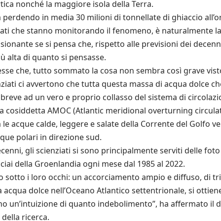
rtica nonché la maggiore isola della Terra.
a perdendo in media 30 milioni di tonnellate di ghiaccio all’o
ati che stanno monitorando il fenomeno, è naturalmente la c
sionante se si pensa che, rispetto alle previsioni dei decenni
ù alta di quanto si pensasse.
sse che, tutto sommato la cosa non sembra così grave visto
enziati ci avvertono che tutta questa massa di acqua dolce che
breve ad un vero e proprio collasso del sistema di circolazi
 cosiddetta AMOC (Atlantic meridional overturning circulatio
e acque calde, leggere e salate della Corrente del Golfo vers
cque polari in direzione sud.
ecenni, gli scienziati si sono principalmente serviti delle foto
cciai della Groenlandia ogni mese dal 1985 al 2022.
mo sotto i loro occhi: un accorciamento ampio e diffuso, di tri
ca acqua dolce nell’Oceano Atlantico settentrionale, si ott
o un’intuizione di quanto indebolimento”, ha affermato il d
della ricerca.