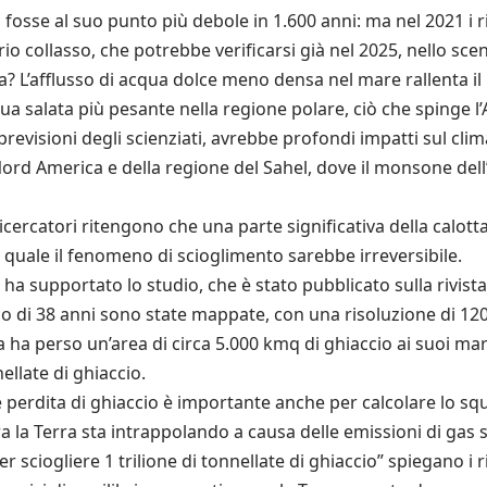
fosse al suo punto più debole in 1.600 anni: ma nel 2021 i r
rio collasso, che potrebbe verificarsi già nel 2025, nello sce
a? L’afflusso di acqua dolce meno densa nel mare rallenta i
a salata più pesante nella regione polare, ciò che spinge l
evisioni degli scienziati, avrebbe profondi impatti sul cli
 Nord America e della regione del Sahel, dove il monsone del
cercatori ritengono che una parte significativa della calotta
il quale il fenomeno di scioglimento sarebbe irreversibile.
 ha supportato lo studio, che è stato pubblicato sulla rivist
arco di 38 anni sono state mappate, con una risoluzione di 120 
a ha perso un’area di circa 5.000 kmq di ghiaccio ai suoi mar
nellate di ghiaccio.
perdita di ghiaccio è importante anche per calcolare lo squi
a la Terra sta intrappolando a causa delle emissioni di gas 
r sciogliere 1 trilione di tonnellate di ghiaccio” spiegano i 