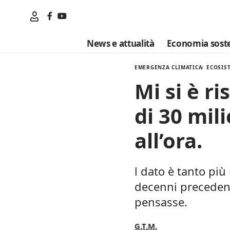
News e attualità
Economia soste
EMERGENZA CLIMATICA
ECOSIS
Mi si è r
di 30 mil
all’ora.
l dato è tanto più
decenni precedenti
pensasse.
G.T.M.