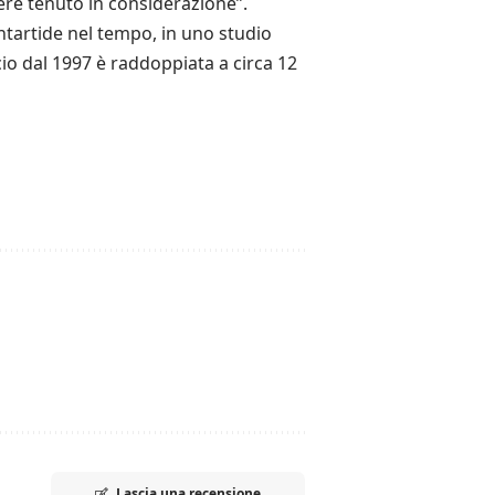
ere tenuto in considerazione”.
Antartide nel tempo, in uno studio
io dal 1997 è raddoppiata a circa 12
Lascia una recensione