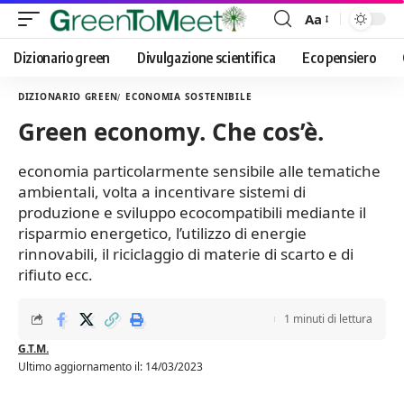
Aa
Font
Resizer
Dizionario green
Divulgazione scientifica
Eco pensiero
DIZIONARIO GREEN
ECONOMIA SOSTENIBILE
Green economy. Che cos’è.
economia particolarmente sensibile alle tematiche
ambientali, volta a incentivare sistemi di
produzione e sviluppo ecocompatibili mediante il
risparmio energetico, l’utilizzo di energie
rinnovabili, il riciclaggio di materie di scarto e di
rifiuto ecc.
1 minuti di lettura
G.T.M.
Ultimo aggiornamento il: 14/03/2023