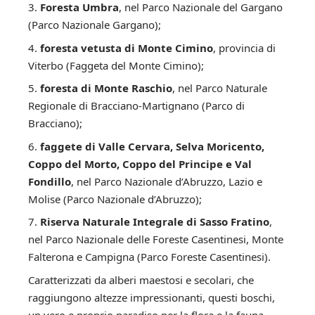
Foresta Umbra
, nel Parco Nazionale del Gargano
(
Parco Nazionale Gargano
);
foresta vetusta di Monte Cimino
, provincia di
Viterbo (
Faggeta del Monte Cimino
);
foresta di Monte Raschio
, nel Parco Naturale
Regionale di Bracciano-Martignano (
Parco di
Bracciano
);
faggete di Valle Cervara, Selva Moricento,
Coppo del Morto, Coppo del Principe e Val
Fondillo
, nel Parco Nazionale d’Abruzzo, Lazio e
Molise (
Parco Nazionale d’Abruzzo
);
Riserva Naturale Integrale di Sasso Fratino
,
nel Parco Nazionale delle Foreste Casentinesi, Monte
Falterona e Campigna (
Parco Foreste Casentinesi
).
Caratterizzati da alberi maestosi e secolari, che
raggiungono altezze impressionanti, questi boschi,
un vero e proprio paradiso per la flora e la fauna,