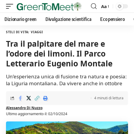
Aa
Font
Resizer
Dizionario green
Divulgazione scientifica
Eco pensiero
STILI DI VITA
VIAGGI
Tra il palpitare del mare e
l’odore dei limoni. Il Parco
Letterario Eugenio Montale
Un’esperienza unica di fusione tra natura e poesia:
la Liguria montaliana. Da vivere anche in ottobre
4 minuti di lettura
Alessandro Di Nuzzo
Ultimo aggiornamento il: 02/10/2024