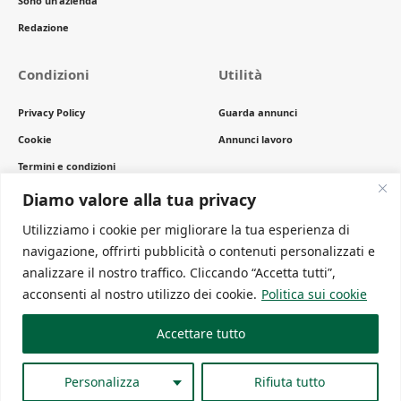
Sono un’azienda
Redazione
Condizioni
Utilità
Privacy Policy
Guarda annunci
Cookie
Annunci lavoro
Termini e condizioni
Copyright
Diamo valore alla tua privacy
Utilizziamo i cookie per migliorare la tua esperienza di
navigazione, offrirti pubblicità o contenuti personalizzati e
Newsletter
analizzare il nostro traffico. Cliccando “Accetta tutti”,
Ricevi gli ultimi articoli comodamente sulla tua mail
acconsenti al nostro utilizzo dei cookie.
Politica sui cookie
Accettare tutto
Copyright 2024 Green to meet® è un progetto in BETA TEST . Periodico
online edito da Eutenea P.IVA 02736310356 . Direttore editoriale
Personalizza
Rifiuta tutto
responsabile Dott. Alessandro Di Nuzzo