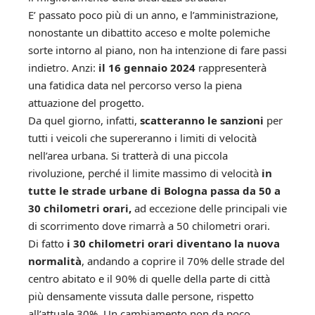
E’ passato poco più di un anno, e l’amministrazione,
nonostante un dibattito acceso e molte polemiche
sorte intorno al piano, non ha intenzione di fare passi
indietro. Anzi:
il 16 gennaio 2024
rappresenterà
una fatidica data nel percorso verso la piena
attuazione del progetto.
Da quel giorno, infatti,
scatteranno le sanzioni
per
tutti i veicoli che supereranno i limiti di velocità
nell’area urbana. Si tratterà di una piccola
rivoluzione, perché il limite massimo di velocità
in
tutte le strade urbane di Bologna passa da 50 a
30 chilometri orari,
ad eccezione delle principali vie
di scorrimento dove rimarrà a 50 chilometri orari.
Di fatto
i 30 chilometri orari diventano la nuova
normalità
, andando a coprire il 70% delle strade del
centro abitato e il 90% di quelle della parte di città
più densamente vissuta dalle persone, rispetto
all’attuale 30%. Un cambiamento non da poco,