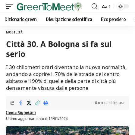
Aa
Font
Resizer
Dizionario green
Divulgazione scientifica
Eco pensiero
MOBILITÀ
Città 30. A Bologna si fa sul
serio
I 30 chilometri orari diventano la nuova normalità,
andando a coprire il 70% delle strade del centro
abitato e il 90% di quelle della parte di città più
densamente vissuta dalle persone
6 minuti di lettura
Ilenia Righettini
Ultimo aggiornamento il: 15/01/2024