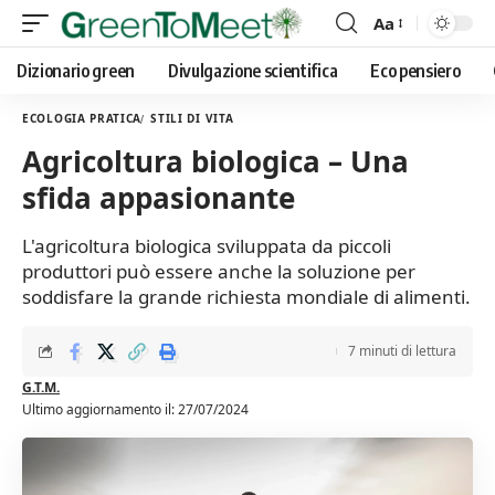
Aa
Font
Resizer
Dizionario green
Divulgazione scientifica
Eco pensiero
ECOLOGIA PRATICA
STILI DI VITA
Agricoltura biologica – Una
sfida appasionante
L'agricoltura biologica sviluppata da piccoli
produttori può essere anche la soluzione per
soddisfare la grande richiesta mondiale di alimenti.
7 minuti di lettura
G.T.M.
Ultimo aggiornamento il: 27/07/2024