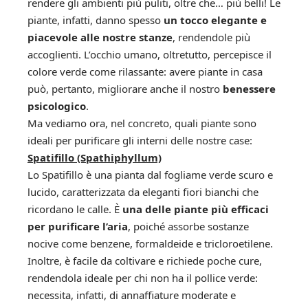
rendere gli ambienti più puliti, oltre che… più belli! Le
piante, infatti, danno spesso
un tocco elegante e
piacevole alle nostre stanze
, rendendole più
accoglienti. L’occhio umano, oltretutto, percepisce il
colore verde come rilassante: avere piante in casa
può, pertanto, migliorare anche il nostro
benessere
psicologico
.
Ma vediamo ora, nel concreto, quali piante sono
ideali per purificare gli interni delle nostre case:
Spatifillo (Spathiphyllum)
Lo Spatifillo è una pianta dal fogliame verde scuro e
lucido, caratterizzata da eleganti fiori bianchi che
ricordano le calle. È
una delle piante più efficaci
per purificare l’aria
, poiché assorbe sostanze
nocive come benzene, formaldeide e tricloroetilene.
Inoltre, è facile da coltivare e richiede poche cure,
rendendola ideale per chi non ha il pollice verde:
necessita, infatti, di annaffiature moderate e