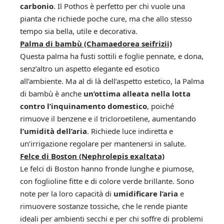
carbonio
. Il Pothos è perfetto per chi vuole una
pianta che richiede poche cure, ma che allo stesso
tempo sia bella, utile e decorativa.
Palma di bambù (Chamaedorea seifrizii)
Questa palma ha fusti sottili e foglie pennate, e dona,
senz’altro un aspetto elegante ed esotico
all’ambiente. Ma al di là dell’aspetto estetico, la Palma
di bambù è anche
un’ottima alleata nella lotta
contro l’inquinamento domestico
, poiché
rimuove il benzene e il tricloroetilene, aumentando
l’umidità dell’aria
. Richiede luce indiretta e
un’irrigazione regolare per mantenersi in salute.
Felce di Boston (Nephrolepis exaltata)
Le felci di Boston hanno fronde lunghe e piumose,
con foglioline fitte e di colore verde brillante. Sono
note per la loro capacità di
umidificare l’aria
e
rimuovere sostanze tossiche, che le rende piante
ideali per ambienti secchi e per chi soffre di problemi