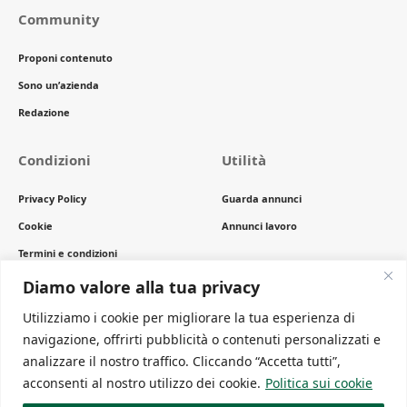
Community
Proponi contenuto
Sono un’azienda
Redazione
Condizioni
Utilità
Privacy Policy
Guarda annunci
Cookie
Annunci lavoro
Termini e condizioni
Copyright
Diamo valore alla tua privacy
Utilizziamo i cookie per migliorare la tua esperienza di
navigazione, offrirti pubblicità o contenuti personalizzati e
Newsletter
analizzare il nostro traffico. Cliccando “Accetta tutti”,
Ricevi gli ultimi articoli comodamente sulla tua mail
acconsenti al nostro utilizzo dei cookie.
Politica sui cookie