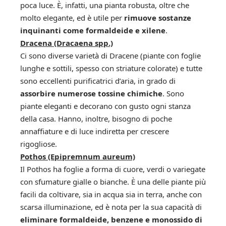
poca luce. È, infatti, una pianta robusta, oltre che
molto elegante, ed è utile per
rimuove sostanze
inquinanti come formaldeide e xilene
.
Dracena (Dracaena spp.)
Ci sono diverse varietà di Dracene (piante con foglie
lunghe e sottili, spesso con striature colorate) e tutte
sono eccellenti purificatrici d’aria, in grado di
assorbire numerose tossine chimiche
. Sono
piante eleganti e decorano con gusto ogni stanza
della casa. Hanno, inoltre, bisogno di poche
annaffiature e di luce indiretta per crescere
rigogliose.
Pothos (Epipremnum aureum)
Il Pothos ha foglie a forma di cuore, verdi o variegate
con sfumature gialle o bianche. È una delle piante più
facili da coltivare, sia in acqua sia in terra, anche con
scarsa illuminazione, ed è nota per la sua capacità di
eliminare formaldeide, benzene e monossido di